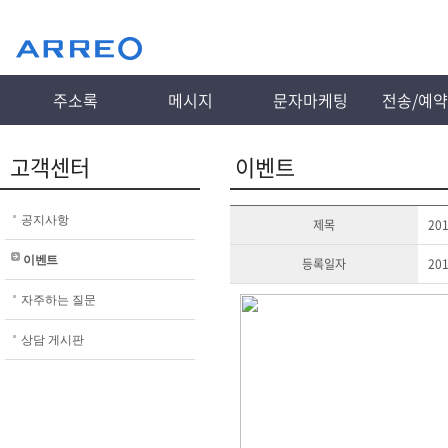
주소록
메시지
문자마케팅
전송/예
고객센터
이벤트
공지사항
제목
20
이벤트
등록일자
201
자주하는 질문
상담 게시판